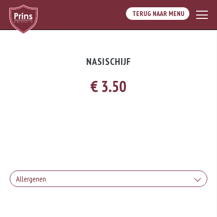
TERUG NAAR MENU
NASISCHIJF
€ 3.50
Allergenen
Dit is een vegetarisch gerecht.