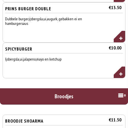
€13.50
PRINS BURGER DOUBLE
Dubbele burger,ijsbergsla,ui,augurk, gebakken ei en
hamburgersaus
€10.00
SPICYBURGER
Ijsbergsla,ui,jalapeno,mayo en ketchup
Broodjes
€11.50
BROODJE SHOARMA