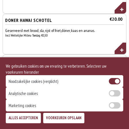
€20.00
DONER HAWAI SCHOTEL
Geserveerd met brood, sla, rijst of friet,döner, kaas en ananas.
Incl. Wettelijke Milieu Toeslag €0,50
€21.50
MIXED SCHOTEL
We gebruiken cookies om uw ervaring te verbeteren. Selecteer uw
Geserveerd met brood, sla, rijst of friet,kipfilet, doner, champignons,
voorkeuren hieronder
ui en paprika.
Incl. Wettelijke Milieu Toeslag €0,50
Noodzakelijke cookies (verplicht)
Analytische cookies
€19.50
Marketing cookies
KIPFILET SCHOTEL
Geserveerd met brood, sla, rijst of friet,kipfilet, champignons, ui en
Totaal
ALLES ACCEPTEREN
VOORKEUREN OPSLAAN
Bezorgen
Afhalen
paprika.
0
€0,00
Incl. Wettelijke Milieu Toeslag €0,50