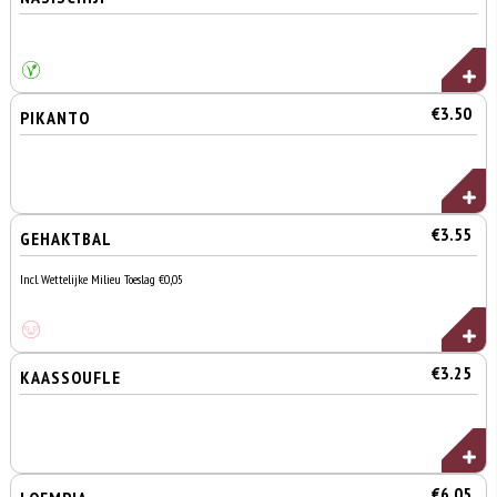
€3.50
PIKANTO
€3.55
GEHAKTBAL
Incl. Wettelijke Milieu Toeslag €0,05
€3.25
KAASSOUFLE
€6.05