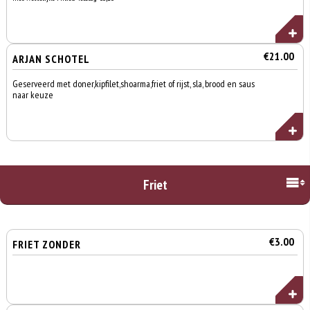
€21.00
ARJAN SCHOTEL
Geserveerd met doner,kipfilet,shoarma,friet of rijst, sla, brood en saus
naar keuze
Friet
€3.00
FRIET ZONDER