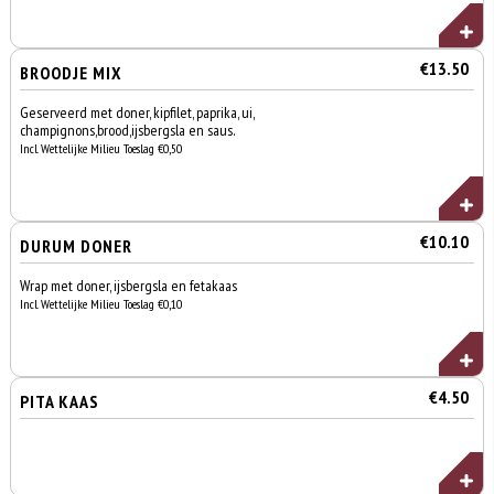
€13.50
BROODJE MIX
Geserveerd met doner, kipfilet, paprika, ui,
champignons,brood,ijsbergsla en saus.
Incl. Wettelijke Milieu Toeslag €0,50
€10.10
DURUM DONER
Wrap met doner, ijsbergsla en fetakaas
Incl. Wettelijke Milieu Toeslag €0,10
€4.50
PITA KAAS