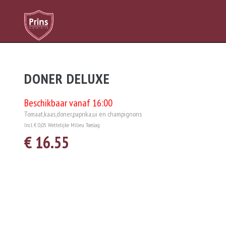
DONER DELUXE
Beschikbaar vanaf 16:00
Tomaat,kaas,doner,paprika,ui en champignons
Incl. € 0,05 Wettelijke Milieu Toeslag
€ 16.55