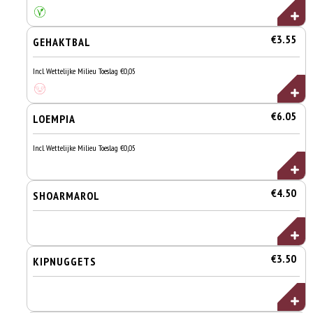
€3.55
GEHAKTBAL
Incl. Wettelijke Milieu Toeslag €0,05
€6.05
LOEMPIA
Incl. Wettelijke Milieu Toeslag €0,05
€4.50
SHOARMAROL
€3.50
KIPNUGGETS