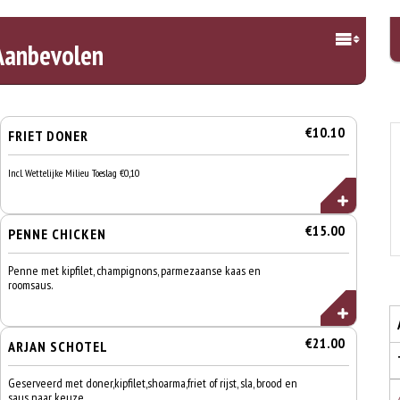
Aanbevolen
€10.10
FRIET DONER
Incl. Wettelijke Milieu Toeslag €0,10
€15.00
PENNE CHICKEN
Penne met kipfilet, champignons, parmezaanse kaas en
roomsaus.
€21.00
ARJAN SCHOTEL
Geserveerd met doner,kipfilet,shoarma,friet of rijst, sla, brood en
saus naar keuze