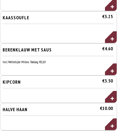
€3.25
KAASSOUFLE
€4.60
BERENKLAUW MET SAUS
Incl. Wettelijke Milieu Toeslag €0,10
€3.50
KIPCORN
€10.00
HALVE HAAN