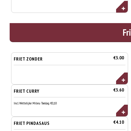
Fr
€3.00
FRIET ZONDER
€3.60
FRIET CURRY
Incl. Wettelijke Milieu Toeslag €0,10
€4.10
FRIET PINDASAUS