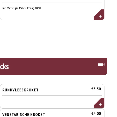
Incl. Wettelijke Milieu Toeslag €0,10
cks
€3.50
RUNDVLEESKROKET
€4.00
VEGETARISCHE KROKET