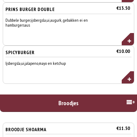
€13.50
PRINS BURGER DOUBLE
Dubbele burger,ijsbergsla,ui,augurk, gebakken ei en
hamburgersaus
€10.00
SPICYBURGER
Ijsbergsla,ui,jalapeno,mayo en ketchup
Broodjes
€11.50
BROODJE SHOARMA