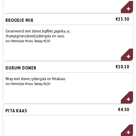
€13.50
BROODJE MIX
Geserveerd met doner, kipfilet, paprika, ui,
champignons,brood,ijsbergsla en saus.
Incl. Wettelijke Milieu Toeslag €0,50
€10.10
DURUM DONER
Wrap met doner, ijsbergsla en fetakaas
Incl. Wettelijke Milieu Toeslag €0,10
€4.50
PITA KAAS