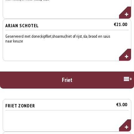
€21.00
ARJAN SCHOTEL
Geserveerd met doner,kipfilet,shoarma,friet of rijst, sla, brood en saus
naar keuze
Friet
€3.00
FRIET ZONDER