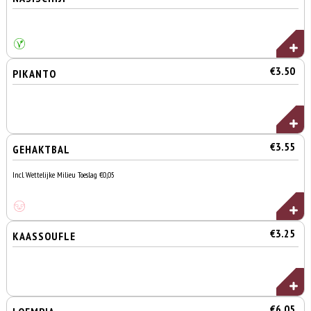
€3.50
PIKANTO
€3.55
GEHAKTBAL
Incl. Wettelijke Milieu Toeslag €0,05
€3.25
KAASSOUFLE
€6.05