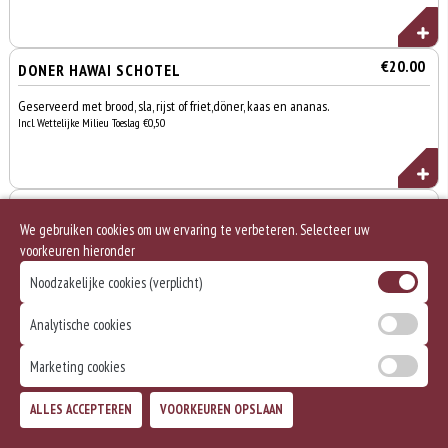
€20.00
DONER HAWAI SCHOTEL
Geserveerd met brood, sla, rijst of friet,döner, kaas en ananas.
Incl. Wettelijke Milieu Toeslag €0,50
€21.50
MIXED SCHOTEL
We gebruiken cookies om uw ervaring te verbeteren. Selecteer uw
Geserveerd met brood, sla, rijst of friet,kipfilet, doner, champignons,
voorkeuren hieronder
ui en paprika.
Incl. Wettelijke Milieu Toeslag €0,50
Noodzakelijke cookies (verplicht)
Analytische cookies
€19.50
Marketing cookies
KIPFILET SCHOTEL
Geserveerd met brood, sla, rijst of friet,kipfilet, champignons, ui en
Totaal
ALLES ACCEPTEREN
VOORKEUREN OPSLAAN
Bezorgen
Afhalen
paprika.
0
€0,00
Incl. Wettelijke Milieu Toeslag €0,50