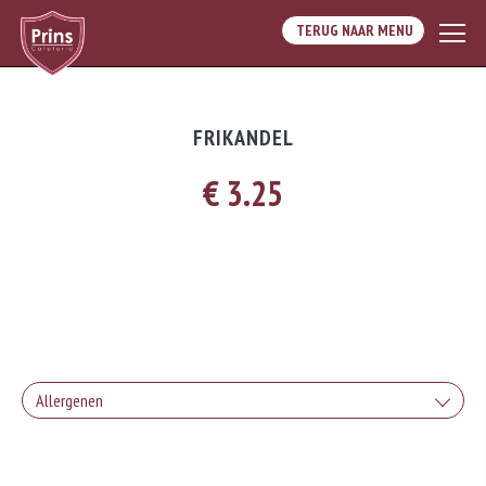
TERUG NAAR MENU
FRIKANDEL
€ 3.25
Allergenen
Dit product bevat varkensvlees