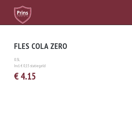
FLES COLA ZERO
0.5L
Incl. € 0,15 statiegeld
€ 4.15