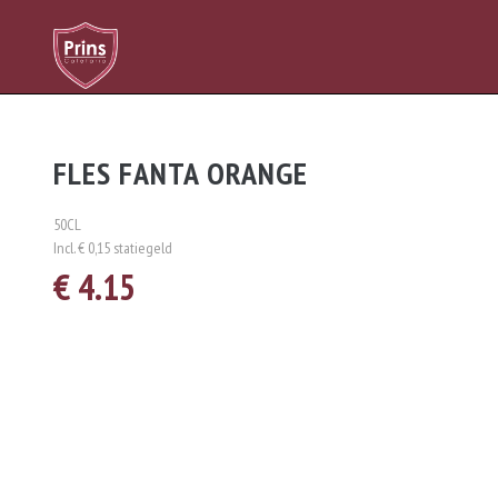
FLES FANTA ORANGE
50CL
Incl. € 0,15 statiegeld
€ 4.15