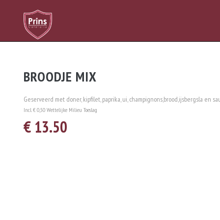
BROODJE MIX
Geserveerd met doner, kipfilet, paprika, ui, champignons,brood,ijsbergsla en sau
Incl. € 0,50 Wettelijke Milieu Toeslag
€ 13.50