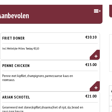
Aanbevolen
€10.10
FRIET DONER
Incl. Wettelijke Milieu Toeslag €0,10
€15.00
PENNE CHICKEN
Penne met kipfilet, champignons, parmezaanse kaas en
roomsaus.
€21.00
ARJAN SCHOTEL
Geserveerd met doner,kipfilet,shoarma,friet of rijst, sla, brood en
saus naar keuze