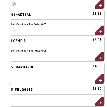
€3.55
GEHAKTBAL
Incl. Wettelijke Milieu Toeslag €0,05
€6.05
LOEMPIA
Incl. Wettelijke Milieu Toeslag €0,05
€4.50
SHOARMAROL
€3.50
KIPNUGGETS