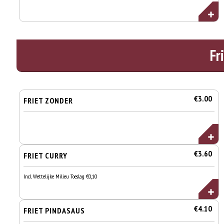
Fr
€3.00
FRIET ZONDER
€3.60
FRIET CURRY
Incl. Wettelijke Milieu Toeslag €0,10
€4.10
FRIET PINDASAUS