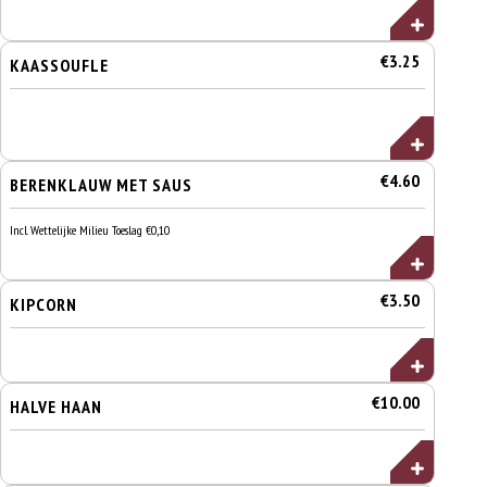
€3.25
KAASSOUFLE
€4.60
BERENKLAUW MET SAUS
Incl. Wettelijke Milieu Toeslag €0,10
€3.50
KIPCORN
€10.00
HALVE HAAN