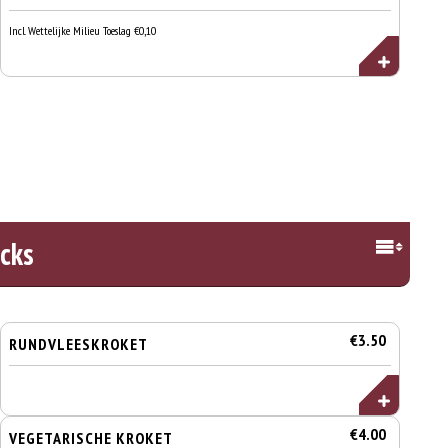
Incl. Wettelijke Milieu Toeslag €0,10
cks
€3.50
RUNDVLEESKROKET
€4.00
VEGETARISCHE KROKET